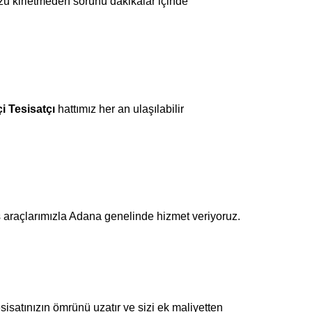
zu kirletmeden sorunu dakikalar içinde
Tesisatçı
hattımız her an ulaşılabilir
s araçlarımızla Adana genelinde hizmet veriyoruz.
esisatınızın ömrünü uzatır ve sizi ek maliyetten