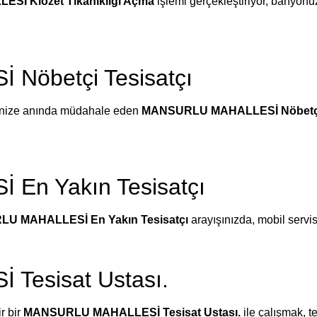
İ Klozet Tıkanıklığı Açma
işlemi gerçekleştiriyor, banyonu
öbetçi Tesisatçı
erinize anında müdahale eden
MANSURLU MAHALLESİ Nöbetçi 
n Yakın Tesisatçı
U MAHALLESİ En Yakın Tesisatçı
arayışınızda, mobil servi
esisat Ustası.
r bir
MANSURLU MAHALLESİ Tesisat Ustası.
ile çalışmak, t