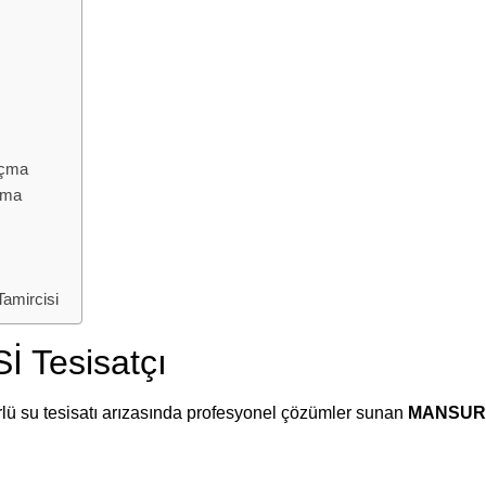
Açma
çma
mircisi
Tesisatçı
rlü su tesisatı arızasında profesyonel çözümler sunan
MANSURL