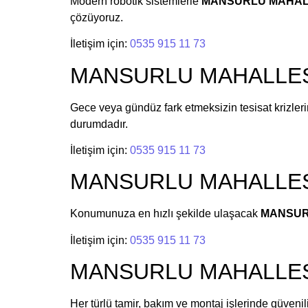
Modern robotik sistemlerle
MANSURLU MAHALLES
çözüyoruz.
İletişim için:
0535 915 11 73
MANSURLU MAHALLESİ N
Gece veya gündüz fark etmeksizin tesisat krizl
durumdadır.
İletişim için:
0535 915 11 73
MANSURLU MAHALLESİ E
Konumunuza en hızlı şekilde ulaşacak
MANSURL
İletişim için:
0535 915 11 73
MANSURLU MAHALLESİ T
Her türlü tamir, bakım ve montaj işlerinde güvenili