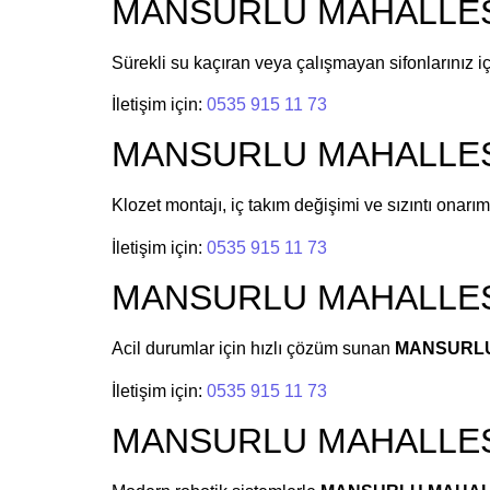
MANSURLU MAHALLESİ S
Sürekli su kaçıran veya çalışmayan sifonlarınız i
İletişim için:
0535 915 11 73
MANSURLU MAHALLESİ K
Klozet montajı, iç takım değişimi ve sızıntı onar
İletişim için:
0535 915 11 73
MANSURLU MAHALLESİ T
Acil durumlar için hızlı çözüm sunan
MANSURLU 
İletişim için:
0535 915 11 73
MANSURLU MAHALLESİ K